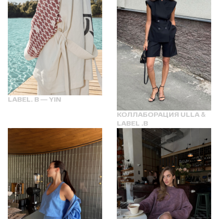
LABEL. B — YIN
КОЛЛАБОРАЦИЯ ULLA &
LABEL .B