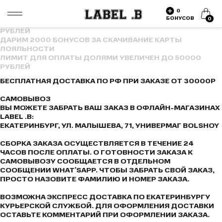
ДАРИМ 2000 БОНУСОВ ЗА СКАЧИВАНИЕ КАРТЫ
0
ЛОЯЛЬНОСТИ
БОНУСОВ
0
ЛИМИТ ДЛЯ ОПЛАТЫ ДОЛЯМИ УВЕЛИЧЕН ДО 50000
РУБЛЕЙ
ДАРИМ 2000 БОНУСОВ ЗА СКАЧИВАНИЕ КАРТЫ
ЛОЯЛЬНОСТИ
ЛИМИТ ДЛЯ ОПЛАТЫ ДОЛЯМИ УВЕЛИЧЕН ДО 50000
РУБЛЕЙ
БЕСПЛАТНАЯ ДОСТАВКА ПО РФ ПРИ ЗАКАЗЕ ОТ 30000Р
САМОВЫВОЗ
ВЫ МОЖЕТЕ ЗАБРАТЬ ВАШ ЗАКАЗ В ОФЛАЙН-МАГАЗИНАХ
LABEL .B:
ЕКАТЕРИНБУРГ, УЛ. МАЛЫШЕВА, 71, УНИВЕРМАГ BOLSHOY
СБОРКА ЗАКАЗА ОСУЩЕСТВЛЯЕТСЯ В ТЕЧЕНИЕ 24
ЧАСОВ ПОСЛЕ ОПЛАТЫ. О ГОТОВНОСТИ ЗАКАЗА К
САМОВЫВОЗУ СООБЩАЕТСЯ В ОТДЕЛЬНОМ
СООБЩЕНИИ WHAT'SAPP. ЧТОБЫ ЗАБРАТЬ СВОЙ ЗАКАЗ,
ПРОСТО НАЗОВИТЕ ФАМИЛИЮ И НОМЕР ЗАКАЗА.
ВОЗМОЖНА ЭКСПРЕСС ДОСТАВКА ПО ЕКАТЕРИНБУРГУ
КУРЬЕРСКОЙ СЛУЖБОЙ. ДЛЯ ОФОРМЛЕНИЯ ДОСТАВКИ
ОСТАВЬТЕ КОММЕНТАРИЙ ПРИ ОФОРМЛЕНИИ ЗАКАЗА.