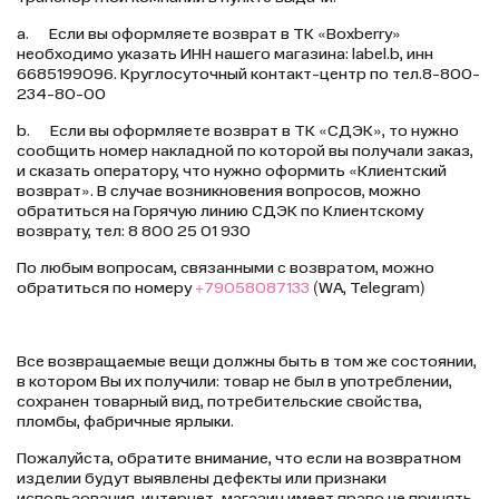
a. Если вы оформляете возврат в ТК «Boxberry»
необходимо указать ИНН нашего магазина: label.b, инн
6685199096. Круглосуточный контакт-центр по тел.8-800-
234-80-00
b. Если вы оформляете возврат в ТК «СДЭК», то нужно
сообщить номер накладной по которой вы получали заказ,
и сказать оператору, что нужно оформить «Клиентский
возврат». В случае возникновения вопросов, можно
обратиться на Горячую линию СДЭК по Клиентскому
возврату, тел: 8 800 25 01 930
По любым вопросам, связанными с возвратом, можно
обратиться по номеру
+79058087133
(WA, Telegram)
Все возвращаемые вещи должны быть в том же состоянии,
в котором Вы их получили: товар не был в употреблении,
сохранен товарный вид, потребительские свойства,
пломбы, фабричные ярлыки.
Пожалуйста, обратите внимание, что если на возвратном
изделии будут выявлены дефекты или признаки
использования, интернет-магазин имеет право не принять