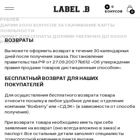
ДАРИМ 2000 БОНУСОВ ЗА СКАЧИВАНИЕ КАРТЫ
0
ЛОЯЛЬНОСТИ
БОНУСОВ
0
ЛИМИТ ДЛЯ ОПЛАТЫ ДОЛЯМИ УВЕЛИЧЕН ДО 50000
РУБЛЕЙ
ДАРИМ 2000 БОНУСОВ ЗА СКАЧИВАНИЕ КАРТЫ
ЛОЯЛЬНОСТИ
ЛИМИТ ДЛЯ ОПЛАТЫ ДОЛЯМИ УВЕЛИЧЕН ДО 50000
ВОЗВРАТЫ
РУБЛЕЙ
Вы можете оформить возврат в течение 30 календарных
дней после получения заказа. Постановление
правительства РФ от 27.09.2007 №612 «Об утверждении
правил продажи товаров дистанционным способом».
БЕСПЛАТНЫЙ ВОЗВРАТ ДЛЯ НАШИХ
ПОКУПАТЕЛЕЙ
Для осуществления бесплатного возврата товара
отнесите посылку в любое удобное для вас отделение
компании “Boxberry” или «СДЭК» (в зависимости от способа
получения).
При возврате товара необходимо иметь при себе
заявление на возврат (оно всегда вложено в заказ) и
паспорт. Все остальные детали заполнят специалисты
транспортной компании в пункте выдачи.