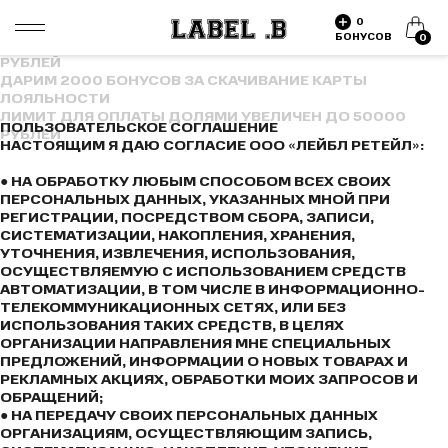
ДАРИМ 2000 БОНУСОВ ЗА СКАЧИВАНИЕ КАРТЫ
0
ЛОЯЛЬНОСТИ
БОНУСОВ
0
ЛИМИТ ДЛЯ ОПЛАТЫ ДОЛЯМИ УВЕЛИЧЕН ДО 50000
РУБЛЕЙ
ДАРИМ 2000 БОНУСОВ ЗА СКАЧИВАНИЕ КАРТЫ
ЛОЯЛЬНОСТИ
ЛИМИТ ДЛЯ ОПЛАТЫ ДОЛЯМИ УВЕЛИЧЕН ДО 50000
ПОЛЬЗОВАТЕЛЬСКОЕ СОГЛАШЕНИЕ
РУБЛЕЙ
НАСТОЯЩИМ Я ДАЮ СОГЛАСИЕ ООО «ЛЕЙБЛ РЕТЕЙЛ»:
● НА ОБРАБОТКУ ЛЮБЫМ СПОСОБОМ ВСЕХ СВОИХ
ПЕРСОНАЛЬНЫХ ДАННЫХ, УКАЗАННЫХ МНОЙ ПРИ
РЕГИСТРАЦИИ, ПОСРЕДСТВОМ СБОРА, ЗАПИСИ,
СИСТЕМАТИЗАЦИИ, НАКОПЛЕНИЯ, ХРАНЕНИЯ,
УТОЧНЕНИЯ, ИЗВЛЕЧЕНИЯ, ИСПОЛЬЗОВАНИЯ,
ОСУЩЕСТВЛЯЕМУЮ С ИСПОЛЬЗОВАНИЕМ СРЕДСТВ
АВТОМАТИЗАЦИИ, В ТОМ ЧИСЛЕ В ИНФОРМАЦИОННО-
ТЕЛЕКОММУНИКАЦИОННЫХ СЕТЯХ, ИЛИ БЕЗ
ИСПОЛЬЗОВАНИЯ ТАКИХ СРЕДСТВ, В ЦЕЛЯХ
ОРГАНИЗАЦИИ НАПРАВЛЕНИЯ МНЕ СПЕЦИАЛЬНЫХ
ПРЕДЛОЖЕНИЙ, ИНФОРМАЦИИ О НОВЫХ ТОВАРАХ И
РЕКЛАМНЫХ АКЦИЯХ, ОБРАБОТКИ МОИХ ЗАПРОСОВ И
ОБРАЩЕНИЙ;
● НА ПЕРЕДАЧУ СВОИХ ПЕРСОНАЛЬНЫХ ДАННЫХ
ОРГАНИЗАЦИЯМ, ОСУЩЕСТВЛЯЮЩИМ ЗАПИСЬ,