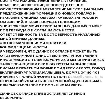
СИСТЕМАТИЗАЦИЮ, НАКОПЛЕНИЕ, УТОЧНЕНИЕ,
ХРАНЕНИЕ, ИЗВЛЕЧЕНИЕ, НЕПОСРЕДСТВЕННО
ОСУЩЕСТВЛЯЮЩИМ НАПРАВЛЕНИЕ МНЕ СПЕЦИАЛЬНЫХ
ПРЕДЛОЖЕНИЙ, ИНФОРМАЦИИ О НОВЫХ ТОВАРАХ И
РЕКЛАМНЫХ АКЦИЯХ, ОБРАБОТКУ МОИХ ЗАПРОСОВ И
ОБРАЩЕНИЙ, А ТАКЖЕ ОСУЩЕСТВЛЯЮЩИМ
УНИЧТОЖЕНИЕ МОИХ ПЕРСОНАЛЬНЫХ ДАННЫХ. ТАКЖЕ
ПОДТВЕРЖДАЮ И СОГЛАШАЮСЬ НЕСТИ
ОТВЕТСТВЕННОСТЬ ЗА ДОСТОВЕРНОСТЬ УКАЗАННЫХ
МНОЙ ЛИЧНЫХ ДАННЫХ.
● СО ВСЕМИ УСЛОВИЯМИ ПОЛИТИКИ
КОНФИДЕНЦИАЛЬНОСТИ.
Я УВЕДОМЛЕН, ЧТО ДАННОЕ СОГЛАСИЕ МОЖЕТ БЫТЬ
ОТОЗВАНО МНОЙ ПОЛНОСТЬЮ В ЧАСТИ ПОЛУЧЕНИЯ
ИНФОРМАЦИИ О ТОВАРАХ, УСЛУГАХ И МЕРОПРИЯТИЯХ, А
ТАКЖЕ ОБ АКЦИЯХ И СКИДКАХ ПУТЕМ НАПРАВЛЕНИЯ
ПИСЬМА В ПЕЧАТНОЙ ФОРМЕ ПО АДРЕСУ: 620075, ГОРОД
ЕКАТЕРИНБУРГ, УЛИЦА МАЛЫШЕВА, ДОМ 71, ОФИС 401
ИЛИ ЭЛЕКТРОННОЙ ФОРМЕ ПО ПОЧТЕ
SALE@LABEL-B.RU
С ПРОСЬБОЙ УДАЛИТЬ ЭЛЕКТРОННЫЙ АДРЕС ИЗ E-MAIL
ИЛИ СМС РАССЫЛОК ОТ ООО «НЬЮ МАРКЕТ».
ДАННОЕ СОГЛАСИЕ ПРЕДОСТАВЛЯЕТСЯ МНОЙ
БЕССРОЧНО.