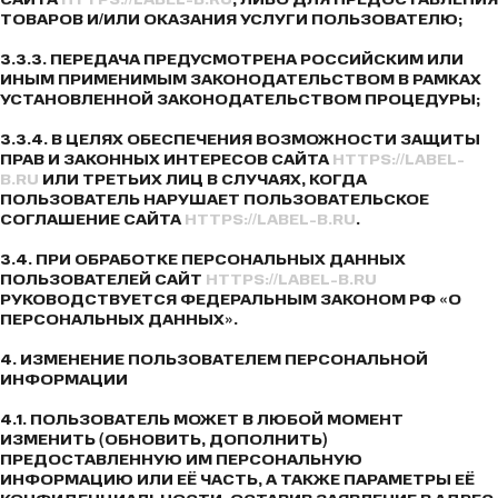
ТОВАРОВ И/ИЛИ ОКАЗАНИЯ УСЛУГИ ПОЛЬЗОВАТЕЛЮ;
3.3.3. ПЕРЕДАЧА ПРЕДУСМОТРЕНА РОССИЙСКИМ ИЛИ
ИНЫМ ПРИМЕНИМЫМ ЗАКОНОДАТЕЛЬСТВОМ В РАМКАХ
УСТАНОВЛЕННОЙ ЗАКОНОДАТЕЛЬСТВОМ ПРОЦЕДУРЫ;
3.3.4. В ЦЕЛЯХ ОБЕСПЕЧЕНИЯ ВОЗМОЖНОСТИ ЗАЩИТЫ
ПРАВ И ЗАКОННЫХ ИНТЕРЕСОВ САЙТА
HTTPS://LABEL-
B.RU
ИЛИ ТРЕТЬИХ ЛИЦ В СЛУЧАЯХ, КОГДА
ПОЛЬЗОВАТЕЛЬ НАРУШАЕТ ПОЛЬЗОВАТЕЛЬСКОЕ
СОГЛАШЕНИЕ САЙТА
HTTPS://LABEL-B.RU
.
3.4. ПРИ ОБРАБОТКЕ ПЕРСОНАЛЬНЫХ ДАННЫХ
ПОЛЬЗОВАТЕЛЕЙ САЙТ
HTTPS://LABEL-B.RU
РУКОВОДСТВУЕТСЯ ФЕДЕРАЛЬНЫМ ЗАКОНОМ РФ «О
ПЕРСОНАЛЬНЫХ ДАННЫХ».
4. ИЗМЕНЕНИЕ ПОЛЬЗОВАТЕЛЕМ ПЕРСОНАЛЬНОЙ
ИНФОРМАЦИИ
4.1. ПОЛЬЗОВАТЕЛЬ МОЖЕТ В ЛЮБОЙ МОМЕНТ
ИЗМЕНИТЬ (ОБНОВИТЬ, ДОПОЛНИТЬ)
ПРЕДОСТАВЛЕННУЮ ИМ ПЕРСОНАЛЬНУЮ
ИНФОРМАЦИЮ ИЛИ ЕЁ ЧАСТЬ, А ТАКЖЕ ПАРАМЕТРЫ ЕЁ