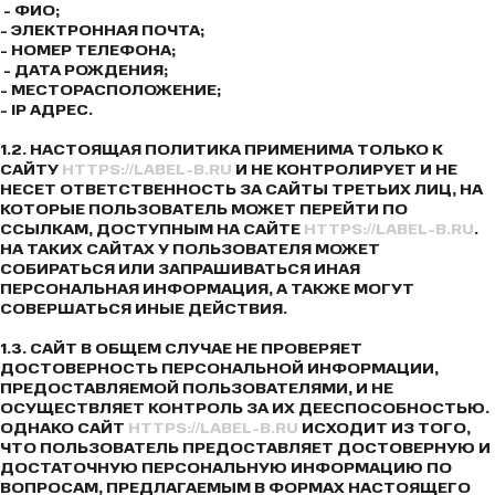
- ФИО;
- ЭЛЕКТРОННАЯ ПОЧТА;
- НОМЕР ТЕЛЕФОНА;
- ДАТА РОЖДЕНИЯ;
- МЕСТОРАСПОЛОЖЕНИЕ;
- IP АДРЕС.
1.2. НАСТОЯЩАЯ ПОЛИТИКА ПРИМЕНИМА ТОЛЬКО К
САЙТУ
HTTPS://LABEL-B.RU
И НЕ КОНТРОЛИРУЕТ И НЕ
НЕСЕТ ОТВЕТСТВЕННОСТЬ ЗА САЙТЫ ТРЕТЬИХ ЛИЦ, НА
КОТОРЫЕ ПОЛЬЗОВАТЕЛЬ МОЖЕТ ПЕРЕЙТИ ПО
ССЫЛКАМ, ДОСТУПНЫМ НА САЙТЕ
HTTPS://LABEL-B.RU
.
НА ТАКИХ САЙТАХ У ПОЛЬЗОВАТЕЛЯ МОЖЕТ
СОБИРАТЬСЯ ИЛИ ЗАПРАШИВАТЬСЯ ИНАЯ
ПЕРСОНАЛЬНАЯ ИНФОРМАЦИЯ, А ТАКЖЕ МОГУТ
СОВЕРШАТЬСЯ ИНЫЕ ДЕЙСТВИЯ.
1.3. САЙТ В ОБЩЕМ СЛУЧАЕ НЕ ПРОВЕРЯЕТ
ДОСТОВЕРНОСТЬ ПЕРСОНАЛЬНОЙ ИНФОРМАЦИИ,
ПРЕДОСТАВЛЯЕМОЙ ПОЛЬЗОВАТЕЛЯМИ, И НЕ
ОСУЩЕСТВЛЯЕТ КОНТРОЛЬ ЗА ИХ ДЕЕСПОСОБНОСТЬЮ.
ОДНАКО САЙТ
HTTPS://LABEL-B.RU
ИСХОДИТ ИЗ ТОГО,
ЧТО ПОЛЬЗОВАТЕЛЬ ПРЕДОСТАВЛЯЕТ ДОСТОВЕРНУЮ И
ДОСТАТОЧНУЮ ПЕРСОНАЛЬНУЮ ИНФОРМАЦИЮ ПО
ВОПРОСАМ, ПРЕДЛАГАЕМЫМ В ФОРМАХ НАСТОЯЩЕГО