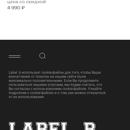
ЦЕНА СО СКИДКОЙ
4 990
₽
ФУТЕР САЙТА
Label .b использует cookie-файлы для того, чтобы Ваши
впечатления от покупок на нашем сайте были
максимально положительными. Если Вы продолжите
пользоваться нашими услугами, мы будем считать, что
Вы согласны с использованием cookie-файлов. Узнайте
подробнее о cookie-файлах и о том, как можно отказаться
от их использования.