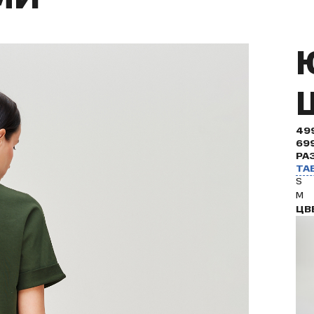
49
69
РА
ТА
S
M
ЦВ