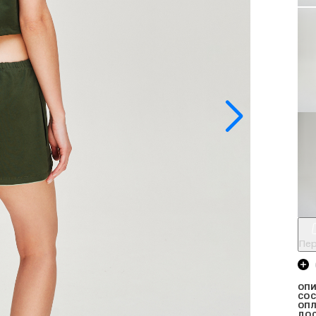
Пер
ОПИ
СОС
ОПЛ
ДО