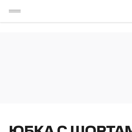
ДАРИМ 2000 БОНУСОВ ЗА СКАЧИВАНИЕ КАРТЫ ЛОЯЛЬН
ЛИМИТ ДЛЯ ОПЛАТЫ ДОЛЯМИ УВЕЛИЧЕН ДО 50000 РУБ
ДАРИМ 2000 БОНУСОВ ЗА СКАЧИВАНИЕ КАРТЫ ЛОЯЛЬН
ЛИМИТ ДЛЯ ОПЛАТЫ ДОЛЯМИ УВЕЛИЧЕН ДО 50000 РУБ
ЮБКА С ШОРТА