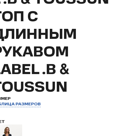
ТОП С
ДЛИННЫМ
РУКАВОМ
ABEL .B &
TOUSSUN
ЗМЕР
БЛИЦА РАЗМЕРОВ
ЕТ