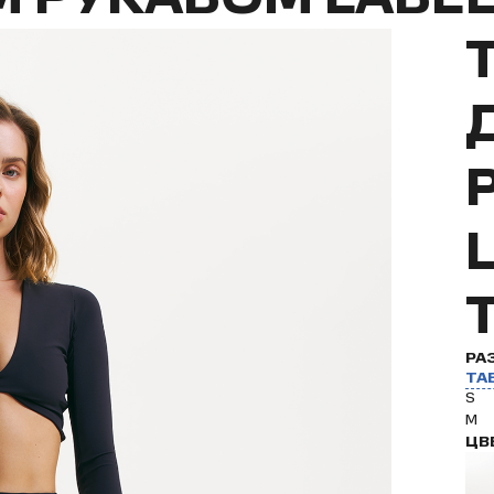
L
РА
ТА
S
M
ЦВ