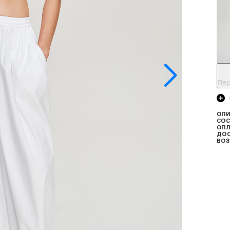
Пер
ОПИ
СОС
ОПЛ
ДО
ВОЗ