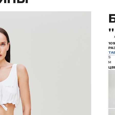
10
РА
ТА
S
M
ЦВ