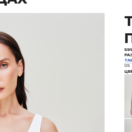
59
РА
ТА
OS
ЦВ