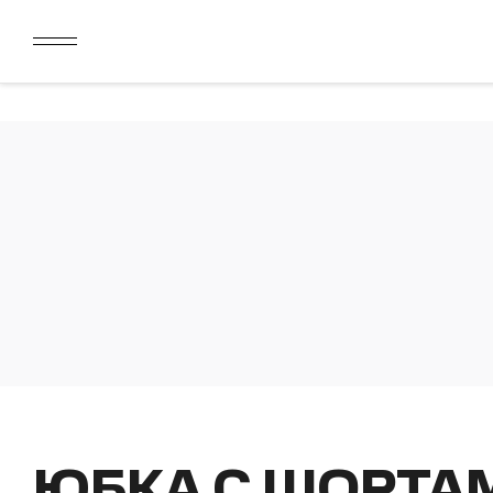
ДАРИМ 2000 БОНУСОВ ЗА СКАЧИВАНИЕ КАРТЫ ЛОЯЛЬН
ЛИМИТ ДЛЯ ОПЛАТЫ ДОЛЯМИ УВЕЛИЧЕН ДО 50000 РУБ
ДАРИМ 2000 БОНУСОВ ЗА СКАЧИВАНИЕ КАРТЫ ЛОЯЛЬН
ЛИМИТ ДЛЯ ОПЛАТЫ ДОЛЯМИ УВЕЛИЧЕН ДО 50000 РУБ
ЮБКА С ШОРТА