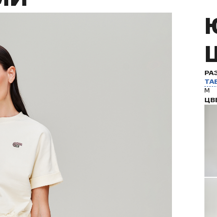
РА
ТА
M
ЦВ