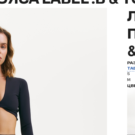
РА
ТА
S
M
ЦВ