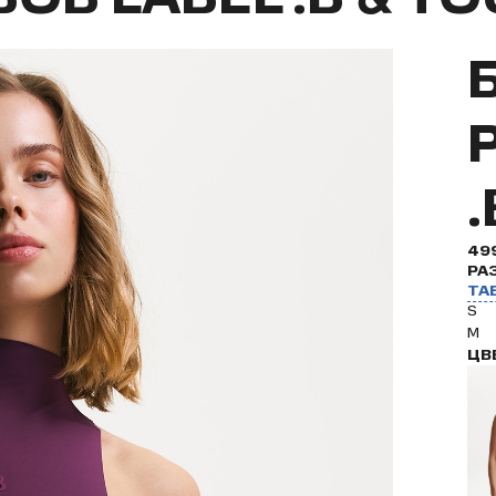
49
РА
ТА
S
M
ЦВ