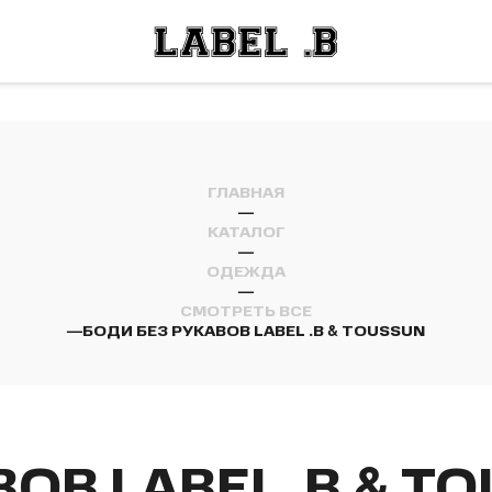
ОСТИ
ЛЕЙ
ОСТИ
ЛЕЙ
ГЛАВНАЯ
—
КАТАЛОГ
—
ОДЕЖДА
—
СМОТРЕТЬ ВСЕ
—
БОДИ БЕЗ РУКАВОВ LABEL .B & TOUSSUN
ОВ LABEL .B & T