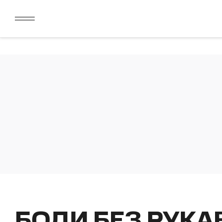
ДАРИМ 2000 БОНУСОВ ЗА СКАЧИВАНИЕ КАРТЫ ЛОЯЛЬН
ЛИМИТ ДЛЯ ОПЛАТЫ ДОЛЯМИ УВЕЛИЧЕН ДО 50000 РУБ
ДАРИМ 2000 БОНУСОВ ЗА СКАЧИВАНИЕ КАРТЫ ЛОЯЛЬН
ЛИМИТ ДЛЯ ОПЛАТЫ ДОЛЯМИ УВЕЛИЧЕН ДО 50000 РУБ
БОДИ БЕЗ РУКАВ