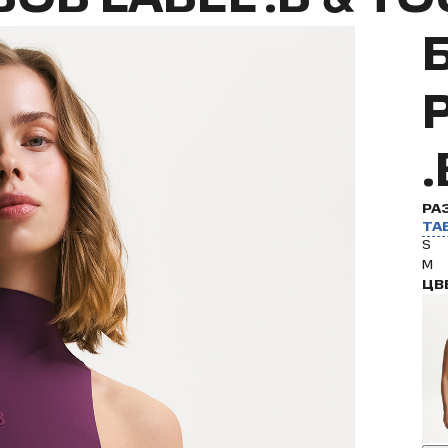
РА
ТА
S
M
ЦВ