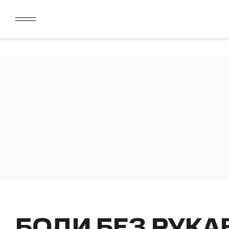
ДАРИМ 2000 БОНУСОВ ЗА СКАЧИВАНИЕ КАРТЫ ЛОЯЛЬН
ЛИМИТ ДЛЯ ОПЛАТЫ ДОЛЯМИ УВЕЛИЧЕН ДО 50000 РУБ
ДАРИМ 2000 БОНУСОВ ЗА СКАЧИВАНИЕ КАРТЫ ЛОЯЛЬН
ЛИМИТ ДЛЯ ОПЛАТЫ ДОЛЯМИ УВЕЛИЧЕН ДО 50000 РУБ
БОДИ БЕЗ РУКАВ