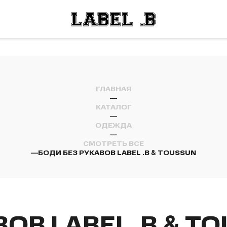
ОСТИ
ЛЕЙ
ОСТИ
ЛЕЙ
ГЛАВНАЯ
—
КАТАЛОГ
—
ОДЕЖДА
—
СМОТРЕТЬ ВСЕ
—
БОДИ БЕЗ РУКАВОВ LABEL .B & TOUSSUN
ОВ LABEL .B & T