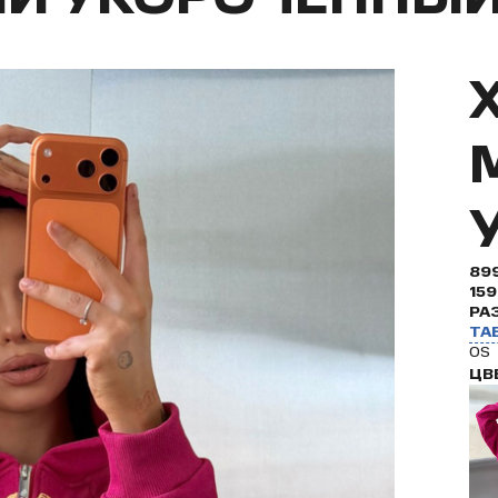
89
15
РА
ТА
OS
ЦВ