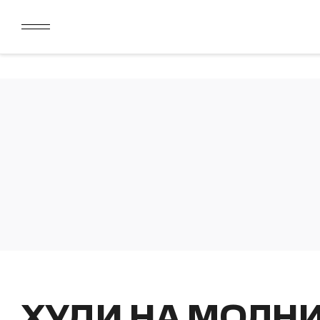
ДАРИМ 2000 БОНУСОВ ЗА СКАЧИВАНИЕ КАРТЫ ЛОЯЛЬН
ЛИМИТ ДЛЯ ОПЛАТЫ ДОЛЯМИ УВЕЛИЧЕН ДО 50000 РУБ
ДАРИМ 2000 БОНУСОВ ЗА СКАЧИВАНИЕ КАРТЫ ЛОЯЛЬН
ЛИМИТ ДЛЯ ОПЛАТЫ ДОЛЯМИ УВЕЛИЧЕН ДО 50000 РУБ
ХУДИ НА МОЛН