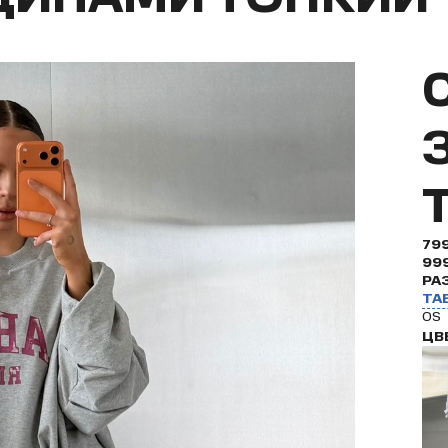
79
99
РА
ТА
OS
ЦВ