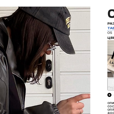
РА
ТА
OS
ЦВ
Пер
ОПИ
СОС
ОПЛ
ДО