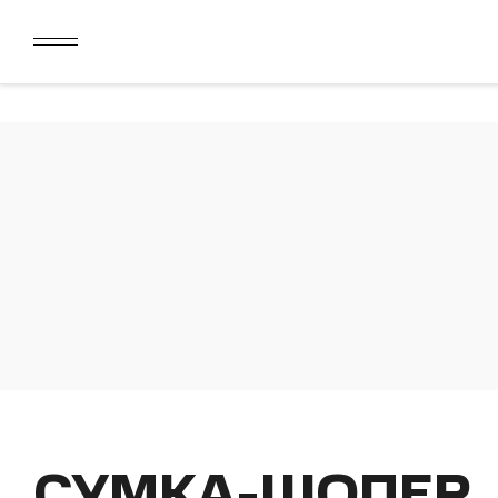
ДАРИМ 2000 БОНУСОВ ЗА СКАЧИВАНИЕ КАРТЫ ЛОЯЛЬН
ЛИМИТ ДЛЯ ОПЛАТЫ ДОЛЯМИ УВЕЛИЧЕН ДО 50000 РУБ
ДАРИМ 2000 БОНУСОВ ЗА СКАЧИВАНИЕ КАРТЫ ЛОЯЛЬН
ЛИМИТ ДЛЯ ОПЛАТЫ ДОЛЯМИ УВЕЛИЧЕН ДО 50000 РУБ
СУМКА-ШОПЕР