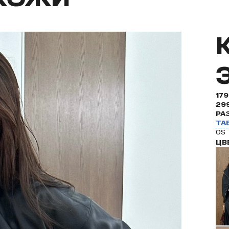
17
29
РА
ТА
OS
ЦВ