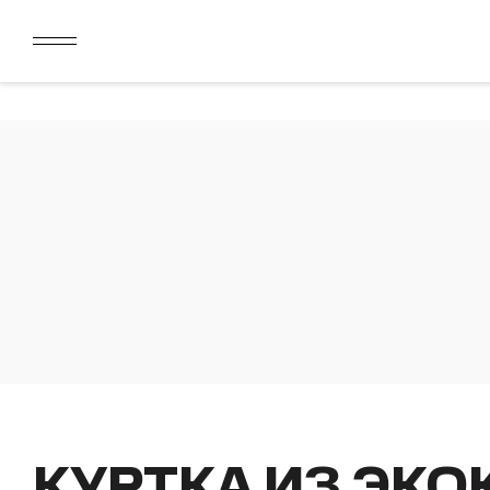
ДАРИМ 2000 БОНУСОВ ЗА СКАЧИВАНИЕ КАРТЫ ЛОЯЛЬН
ЛИМИТ ДЛЯ ОПЛАТЫ ДОЛЯМИ УВЕЛИЧЕН ДО 50000 РУБ
ДАРИМ 2000 БОНУСОВ ЗА СКАЧИВАНИЕ КАРТЫ ЛОЯЛЬН
ЛИМИТ ДЛЯ ОПЛАТЫ ДОЛЯМИ УВЕЛИЧЕН ДО 50000 РУБ
КУРТКА ИЗ ЭК