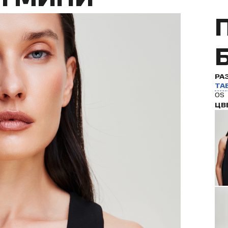
РА
ТА
OS
ЦВ