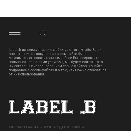
ФУТЕР САЙТА
Label .b использует cookie-файлы для того, чтобы Ваши
впечатления от покупок на нашем сайте были
максимально положительными. Если Вы продолжите
пользоваться нашими услугами, мы будем считать, что
Вы согласны с использованием cookie-файлов. Узнайте
подробнее о cookie-файлах и о том, как можно отказаться
от их использования.
РАЗРАБОТКА И СОПРОВОЖДЕНИЕ САЙТА