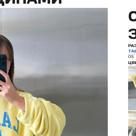
РА
ТА
OS
ЦВ