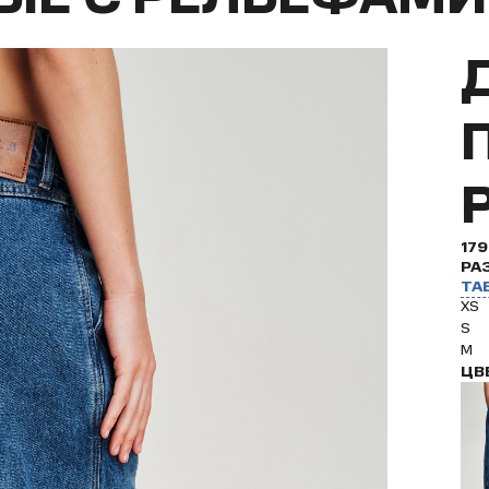
17
РА
ТА
XS
S
M
ЦВ