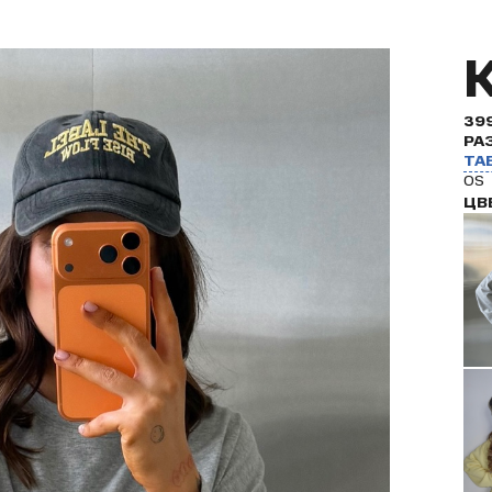
39
РА
ТА
OS
ЦВ