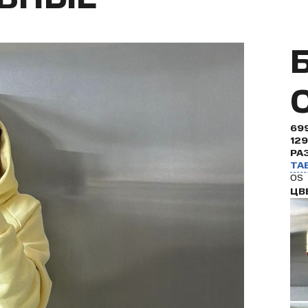
69
12
РА
ТА
OS
ЦВ