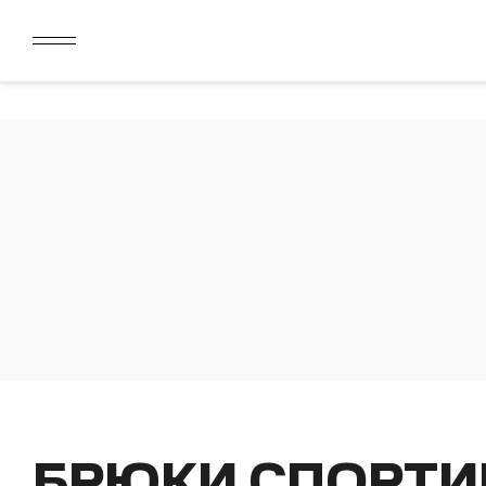
ДАРИМ 2000 БОНУСОВ ЗА СКАЧИВАНИЕ КАРТЫ ЛОЯЛЬН
ЛИМИТ ДЛЯ ОПЛАТЫ ДОЛЯМИ УВЕЛИЧЕН ДО 50000 РУБ
ДАРИМ 2000 БОНУСОВ ЗА СКАЧИВАНИЕ КАРТЫ ЛОЯЛЬН
ЛИМИТ ДЛЯ ОПЛАТЫ ДОЛЯМИ УВЕЛИЧЕН ДО 50000 РУБ
БРЮКИ СПОРТ