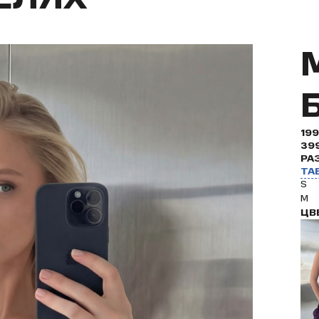
19
39
РА
ТА
S
M
ЦВ