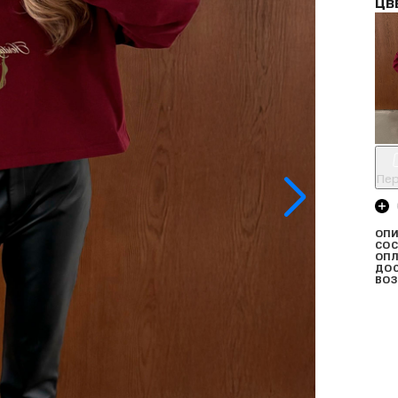
ЦВ
Пер
ОПИ
СОС
ОПЛ
ДО
ВОЗ