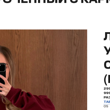
29
99
РА
ТА
OS