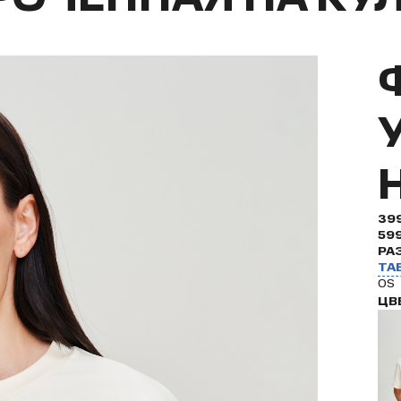
39
59
РА
ТА
OS
ЦВ