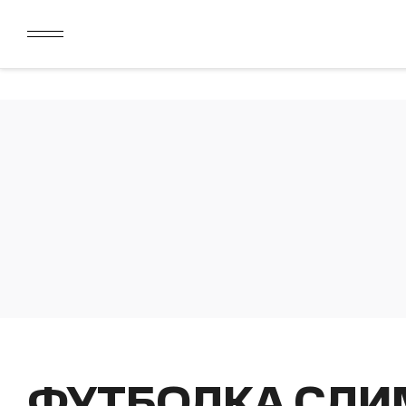
ДАРИМ 2000 БОНУСОВ ЗА СКАЧИВАНИЕ КАРТЫ ЛОЯЛЬН
ЛИМИТ ДЛЯ ОПЛАТЫ ДОЛЯМИ УВЕЛИЧЕН ДО 50000 РУБ
ДАРИМ 2000 БОНУСОВ ЗА СКАЧИВАНИЕ КАРТЫ ЛОЯЛЬН
ЛИМИТ ДЛЯ ОПЛАТЫ ДОЛЯМИ УВЕЛИЧЕН ДО 50000 РУБ
ФУТБОЛКА СЛИ