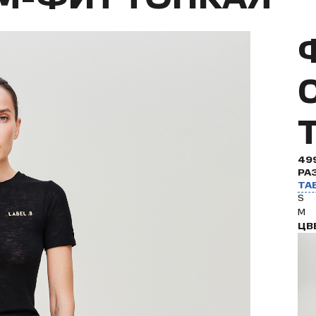
49
РА
ТА
S
M
ЦВ