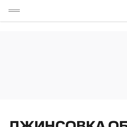
ДАРИМ 2000 БОНУСОВ ЗА СКАЧИВАНИЕ КАРТЫ ЛОЯЛЬН
ЛИМИТ ДЛЯ ОПЛАТЫ ДОЛЯМИ УВЕЛИЧЕН ДО 50000 РУБ
ДАРИМ 2000 БОНУСОВ ЗА СКАЧИВАНИЕ КАРТЫ ЛОЯЛЬН
ЛИМИТ ДЛЯ ОПЛАТЫ ДОЛЯМИ УВЕЛИЧЕН ДО 50000 РУБ
ДЖИНСОВКА О