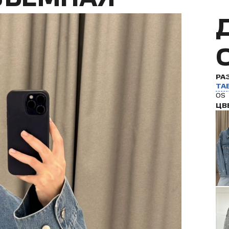
РА
ТА
OS
ЦВ