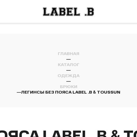
ОСТИ
ЛЕЙ
ОСТИ
ЛЕЙ
ГЛАВНАЯ
—
КАТАЛОГ
—
ОДЕЖДА
—
БРЮКИ
—
ЛЕГИНСЫ БЕЗ ПОЯСА LABEL .B & TOUSSUN
ЯСА LABEL .B & 