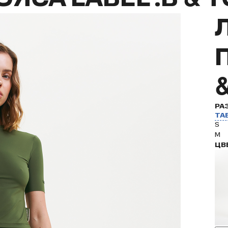
РА
ТА
S
M
ЦВ