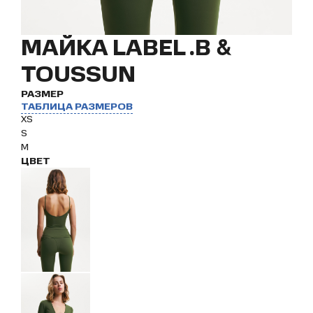
МАЙКА LABEL .B &
TOUSSUN
РАЗМЕР
ТАБЛИЦА РАЗМЕРОВ
XS
S
M
ЦВЕТ