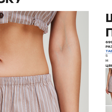
69
РА
ТА
S
M
ЦВ