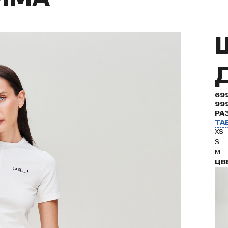
69
99
РА
ТА
XS
S
M
ЦВ