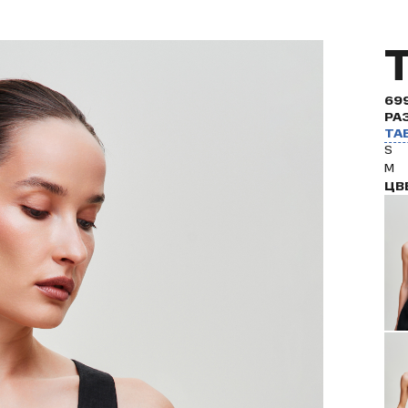
69
РА
ТА
S
M
ЦВ