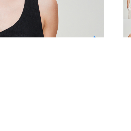
Пер
ОПИ
СОС
ОПЛ
ДО
ВОЗ