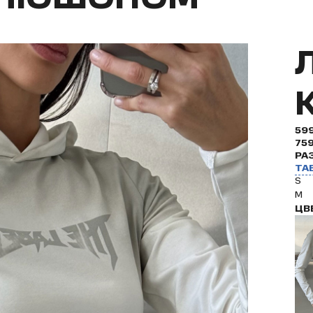
59
75
РА
ТА
S
M
ЦВ