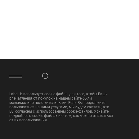
ФУТЕР САЙТА
Label .b использует cookie-файлы для того, чтобы Ваши
впечатления от покупок на нашем сайте были
максимально положительными. Если Вы продолжите
пользоваться нашими услугами, мы будем считать, что
Вы согласны с использованием cookie-файлов. Узнайте
подробнее о cookie-файлах и о том, как можно отказаться
от их использования.