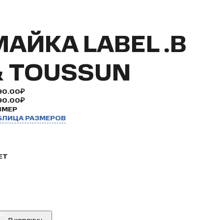
МАЙКА LABEL .B
& TOUSSUN
90.00₽
90.00₽
ЗМЕР
БЛИЦА РАЗМЕРОВ
ЕТ