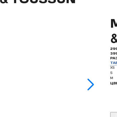
29
39
РА
ТА
XS
S
M
ЦВ