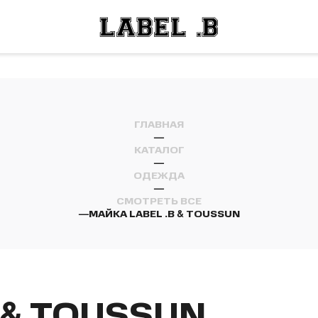
ОСТИ
ЛЕЙ
ОСТИ
ЛЕЙ
ГЛАВНАЯ
—
КАТАЛОГ
—
ОДЕЖДА
—
СМОТРЕТЬ ВСЕ
—
МАЙКА LABEL .B & TOUSSUN
 & TOUSSUN