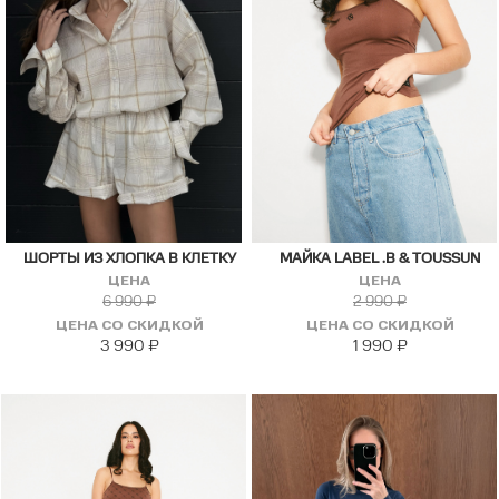
ШОРТЫ ИЗ ХЛОПКА В КЛЕТКУ
МАЙКА LABEL .B & TOUSSUN
ЦЕНА
ЦЕНА
6 990
₽
2 990
₽
ЦЕНА СО СКИДКОЙ
ЦЕНА СО СКИДКОЙ
3 990
₽
1 990
₽