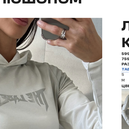
59
75
РА
ТА
S
M
ЦВ