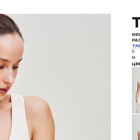
69
РА
ТА
S
M
ЦВ