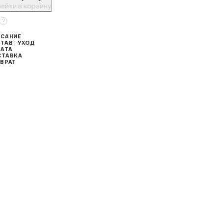
ейти в корзину
САНИЕ
ТАВ | УХОД
АТА
СТАВКА
ВРАТ