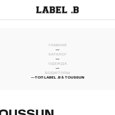
ОСТИ
ЛЕЙ
ОСТИ
ЛЕЙ
ГЛАВНАЯ
—
КАТАЛОГ
—
ОДЕЖДА
—
БОДИ/ТОПЫ
—
ТОП LABEL .B & TOUSSUN
 TOUSSUN