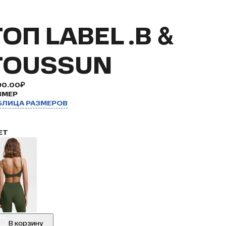
ТОП LABEL .B &
TOUSSUN
90.00₽
ЗМЕР
БЛИЦА РАЗМЕРОВ
ЕТ
В корзину