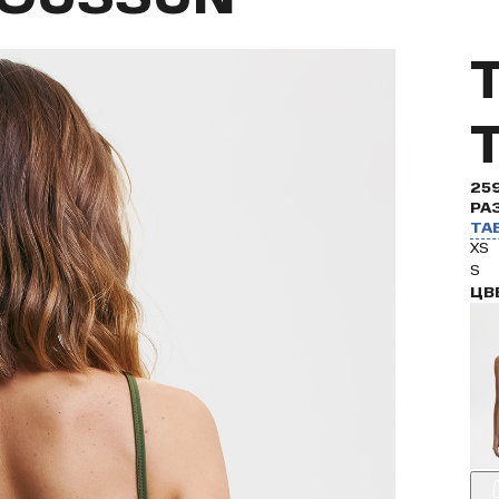
25
РА
ТА
XS
S
ЦВ